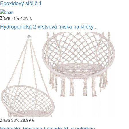
Epoxidový stôl č.1
Zľava 71%
4.99 €
Hydroponická 2-vrstvová miska na klíčky...
Zľava 38%
28.99 €
Hojdačka bocianie hniezdo XL s opierkou