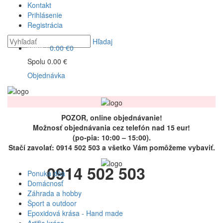
Kontakt
Prihlásenie
Registrácia
Hľadaj
košík :
0.00 €
0
Spolu
0.00 €
Objednávka
POZOR, online objednávanie!
Možnosť objednávania cez telefón
nad 15 eur!
(po-pia: 10:00 – 15:00)
.
Stačí zavolať:
0914 502 503
a všetko Vám pomôžeme vybaviť.
0914 502 503
Ponuka dňa
Domácnosť
Záhrada a hobby
Šport a outdoor
Epoxidová krása - Hand made
Artific krása